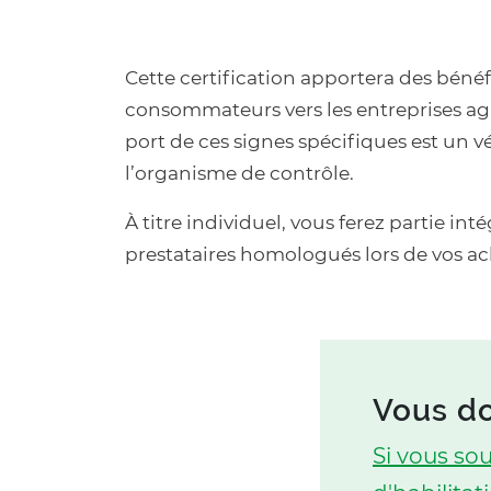
Cette certification apportera des bénéfi
consommateurs vers les entreprises agré
port de ces signes spécifiques est un 
l’organisme de contrôle.
À titre individuel, vous ferez partie in
prestataires homologués lors de vos ach
Vous d
Texte
Si vous so