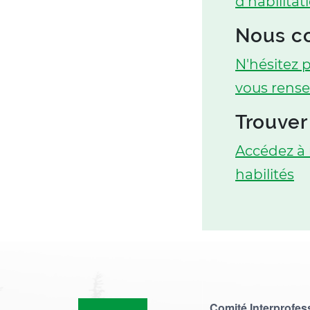
d'habilita
Nous c
N'hésitez 
vous rense
Trouver
Accédez à 
habilités
Comité Interprofes