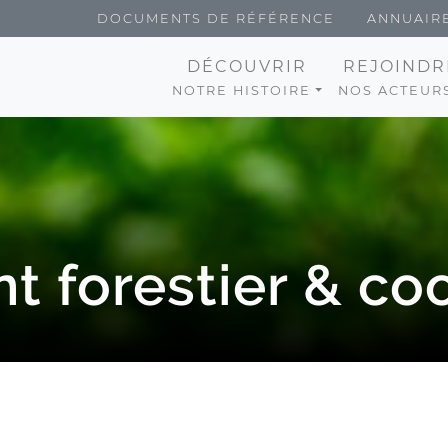
Menu du compte 
DOCUMENTS DE RÉFÉRENCE
ANNUAIR
Navigation 
DÉCOUVRIR
REJOINDR
NOTRE HISTOIRE
NOS ACTEUR
nt forestier & co