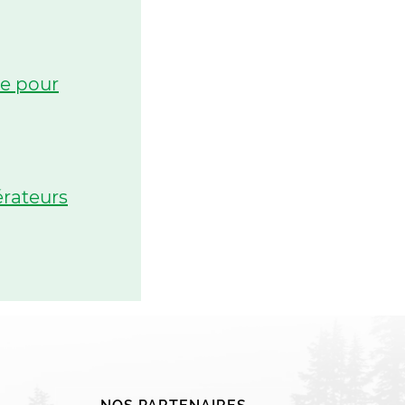
le pour
érateurs