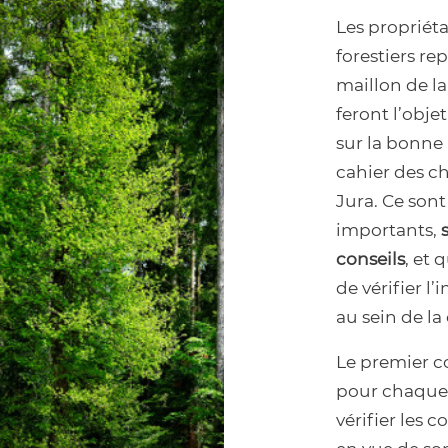
Les propriét
forestiers re
maillon de la
feront l’obje
sur la bonne
cahier des c
Jura. Ce son
importants,
conseils
, et
de vérifier l
au sein de la 
Le premier co
pour chaque 
vérifier les 