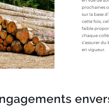
en vue de son
prochaines o
sur la base d
cette fois, c
faible propo
chaque collè
s’assurer du
en vigueur.
ngagements enver