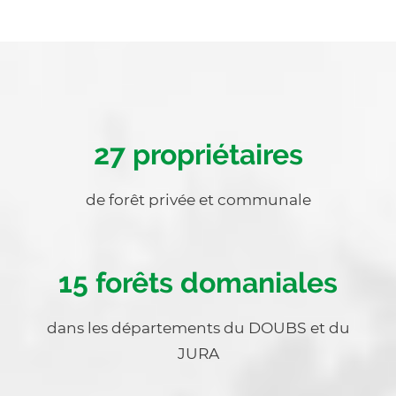
Chiffre
Chiffre
27 propriétaires
Texte
de forêt privée et communale
Chiffre
15 forêts domaniales
Texte
dans les départements du DOUBS et du
JURA