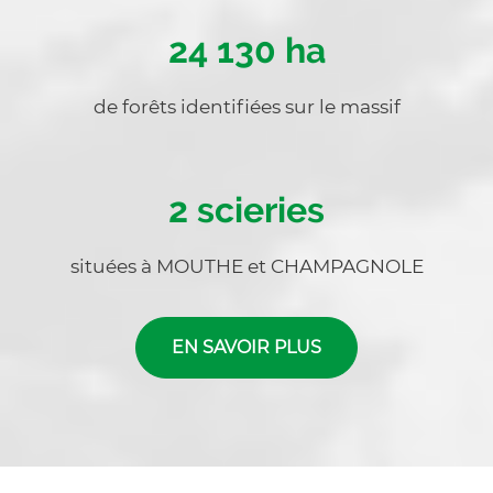
Chiffre
24 130 ha
Texte
de forêts identifiées sur le massif
Chiffre
2 scieries
Texte
situées à MOUTHE et CHAMPAGNOLE
Lien
EN SAVOIR PLUS
Texte